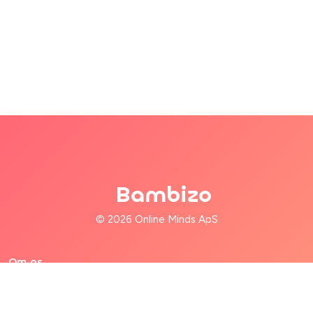
Bambizo
© 2026 Online Minds ApS
Om os
Til familier
Til babysittere