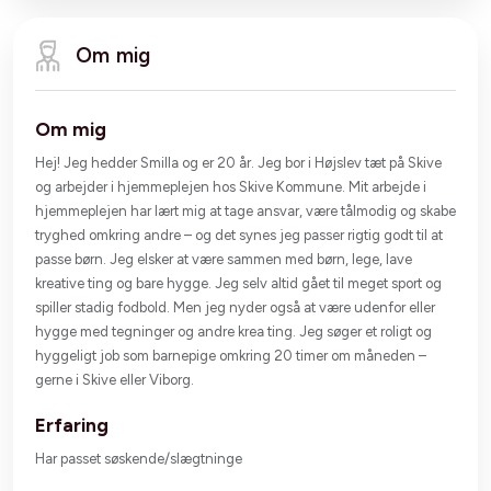
Om mig
Om mig
Hej! Jeg hedder Smilla og er 20 år. Jeg bor i Højslev tæt på Skive
og arbejder i hjemmeplejen hos Skive Kommune. Mit arbejde i
hjemmeplejen har lært mig at tage ansvar, være tålmodig og skabe
tryghed omkring andre – og det synes jeg passer rigtig godt til at
passe børn. Jeg elsker at være sammen med børn, lege, lave
kreative ting og bare hygge. Jeg selv altid gået til meget sport og
spiller stadig fodbold. Men jeg nyder også at være udenfor eller
hygge med tegninger og andre krea ting. Jeg søger et roligt og
hyggeligt job som barnepige omkring 20 timer om måneden –
gerne i Skive eller Viborg.
Erfaring
Har passet søskende/slægtninge