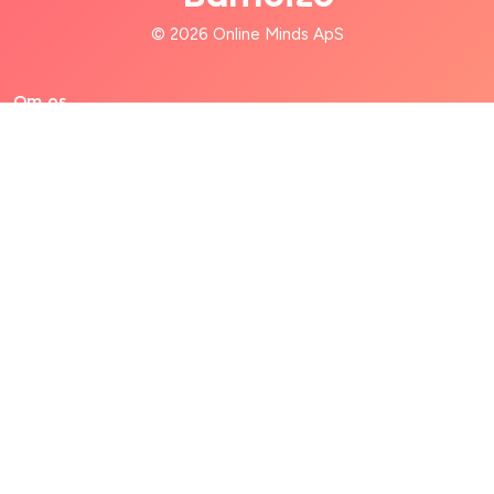
© 2026 Online Minds ApS
Om os
Til familier
Til babysittere
Hjælp
Forretningsvilkår
Privatlivspolitik
Abonner på vores nyhedsbrev