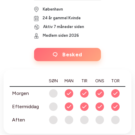
København
24 år gammel Kvinde
Aktiv 7 måneder siden
Medlem siden 2026
Besked
SØN
MAN
TIR
ONS
TOR
FRE
Morgen
Eftermiddag
Aften