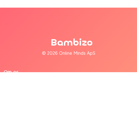
Bambizo
© 2026 Online Minds ApS
Om os
Til familier
Til babysittere
Hjælp
Forretningsvilkår
Privatlivspolitik